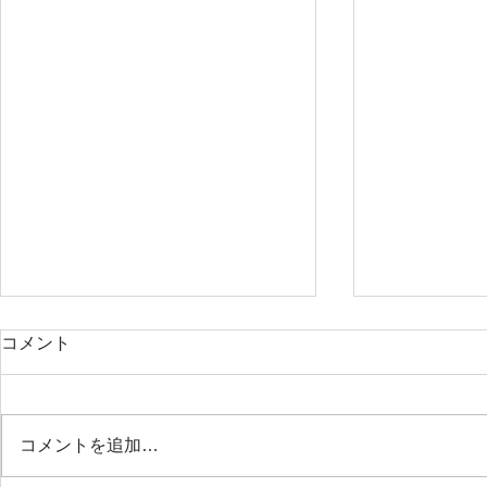
発表会の力
Internat
コメント
ンの国際交
毎年、発表会が終わるとあくる日
から急に成長したお子様が多数い
２月にオンラ
らっしゃいます。 「どうしてか
た。モンゴル
コメントを追加…
な」と毎年毎年考えているのです
稚園（ウラン
が…。 現在の私の答えは「自分
区） ・ウン