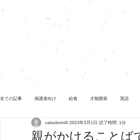
Internati
チャイ
096-227-6482
熊本市中央区京町２丁目８番８号
全ての記事
保護者向け
給食
才能開発
英語
catsubomi0
2023年3月1日
読了時間: 1分
親がかけることば