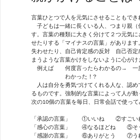
言葉ひとつで人を元気にさせることもでき
　子どもは一緒に長くいる人、つまり親（
す。言葉の種類に大きく分けて２つ元気に
せたりする「マイナスの言葉」があります
失わせたり、自己肯定感の反対　自己否定
まうような言葉かけをしないように心がけ
　例えば　　何度言ったらわかるの→　一
　　　　　　わかった！?　　　　
　人は自分を勇気づけてくれる人な、認め
るものです。強制的な言葉によって人が動
次の10個の言葉を毎日、日常会話で使っ
「承認の言葉」　　①いいね　　②すごい
「感心の言葉」　　④なるほどね　　⑤そ
「感謝の言葉」　　⑥ありがとう　　⑦う