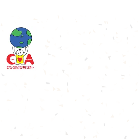
の内に秘められた力に気づく」と
ガン県セレン
いうことだと思います。 「ぼく
がオイスカボ
は（わたしは）できるんだ！」と
ゴル行くこと
Internationalキンダーガーテン​
自己肯定感が目覚めるのだと思っ
お土産を持っ
チャイルドアカデミー
ています。 スピーチ・暗唱・
た。 ♡ １
朗読・英語劇・歌と大勢の人の前
楽しみでやる
住所：熊本市中央区京町2-8-8
で声を出して発表する。大勢の人
です。４歳、
森ビル1・2階
の自分を見つける目・目・目。そ
作しました。
■公式In
電話番号：
096-227-6482
して拍手。
アニス人形の
開所時間：7時半～18時半
着せた