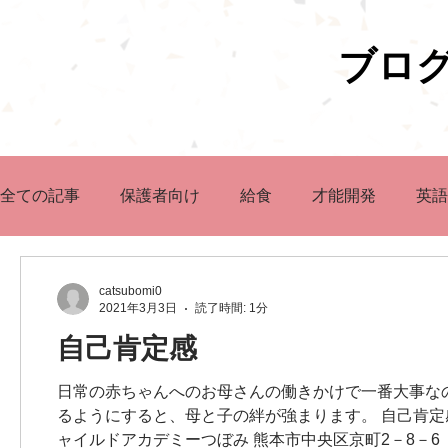
ブロ
全ての記事
保護者向け
給食
才能開発
英語
catsubomi0
2021年3月3日
読了時間: 1分
自己肯定感
日常の赤ちゃんへのお母さんの働きかけで一番大事な
るようにすると、母と子の絆が強まります。 自己肯定
ャイルドアカデミーつぼみ 熊本市中央区京町2－8－6