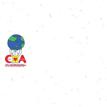
Internationalキンダーガーテン​
チャイルドアカデミー
住所：熊本市中央区京町2-8-8
森ビル1・2階
■公式In
電話番号：
096-227-6482
開所時間：7時半～18時半