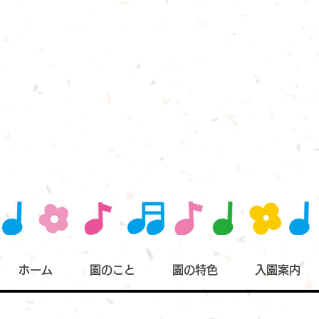
Internati
チャイ
096-227-6482
熊本市中央区京町２丁目８番８号
ホーム
園のこと
園の特色
入園案内